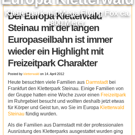
Kletterpark mit Mega Flying Fox ca.
Der Europa Kletterwald
800 Meter
Steinau mit der langen
Europaseilbahn ist immer
wieder ein Highlight mit
Freizeitpark Charakter
Posted by
kletterwald
on 14. April 2012
Heute besuchten viele Familien aus
Darmstadt
bei
Frankfurt den Kletterpark Steinau. Einige Familien von
der Gruppe hatten eine Woche zuvor einen
Freizeitpark
im Ruhrgebiet besucht und wollten deshalb jetzt etwas
für Körper und Geist tun, wo Sie im Europa
Kletterwald
Steinau
fündig wurden.
Als die Familien aus Darmstadt mit der professionalen
Ausrüstung des Kletterparks ausgestattet wurden ging