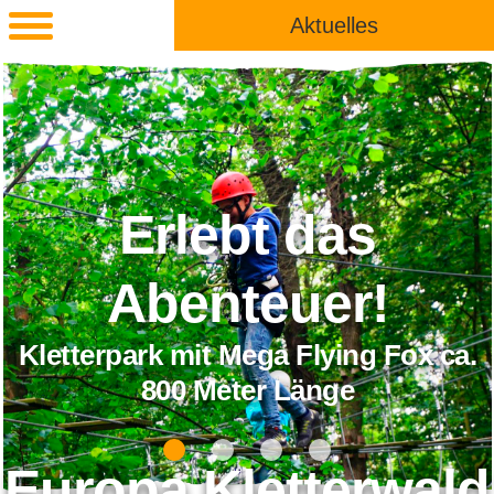
Aktuelles
Erlebt das
Abenteuer!
Kletterpark mit Mega Flying Fox ca.
800 Meter Länge
Europa Kletterwald