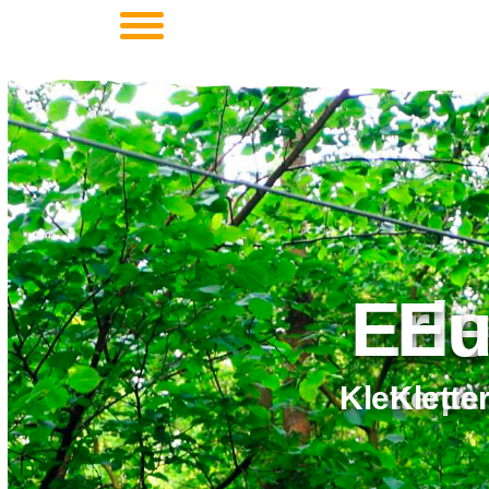
Eu
Klette