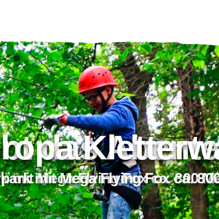
ropa Kletterw
Erlebt das 
rpark mit Mega Flying Fox ca. 80
Kletterpark mit Mega Flying 