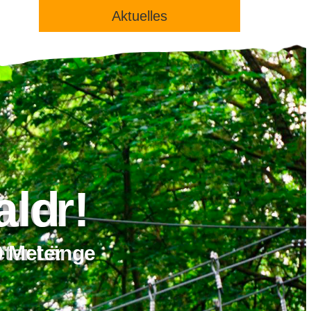
Aktuelles
ald
Abenteuer!
0 Meter
Fox ca. 800 Meter Länge