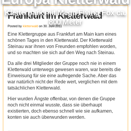
Kletterpark mit Mega Flying Fox ca.
Frankfurt im Kletterwald
800 Meter
Posted by
kletterwald
on 30. Juni 2011
Eine Klettergruppe aus Frankfurt am Main kam eines
schönen Tages in den Kletterwald. Der Kletterwald
Steinau war ihnen von Freunden empfohlen worden,
und so machten sie sich auf den Weg nach Steinau.
Da alle drei Mitglieder der Gruppe noch nie in einem
Kletterwald unterwegs gewesen waren, war bereits die
Einweisung für sie eine aufregende Sache. Aber das
war natürlich nicht der Rede wert, verglichen mit dem
tatsächlichen Kletterwald.
Hier wurden Ängste offenbar, von denen die Gruppe
noch nicht einmal wusste, dass sie überhaupt
existierten, doch ebenso schnell wie sie aufkamen,
konten sie auch überwunden werden.