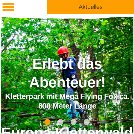
Aktuelles
Erlebt das
Abenteuer!
Kletterpark mit Mega Flying Fox ca.
800 Meter Länge
Europa Kletterwald