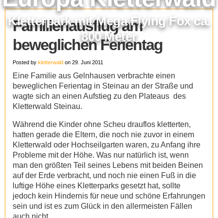
Kletterpark mit Mega Flying Fox ca.
Familienausflug am
800 Meter
beweglichen Ferientag
Posted by
kletterwald
on 29. Juni 2011
Eine Familie aus Gelnhausen verbrachte einen
beweglichen Ferientag in Steinau an der Straße und
wagte sich an einen Aufstieg zu den Plateaus des
Kletterwald Steinau.
Während die Kinder ohne Scheu drauflos kletterten,
hatten gerade die Eltern, die noch nie zuvor in einem
Kletterwald oder Hochseilgarten waren, zu Anfang ihre
Probleme mit der Höhe. Was nur natürlich ist, wenn
man den größten Teil seines Lebens mit beiden Beinen
auf der Erde verbracht, und noch nie einen Fuß in die
luftige Höhe eines Kletterparks gesetzt hat, sollte
jedoch kein Hindernis für neue und schöne Erfahrungen
sein und ist es zum Glück in den allermeisten Fällen
auch nicht.