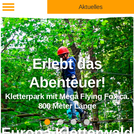
Aktuelles
Erlebt das
benteuer!
rk mit Mega Flying Fox ca.
Kletterp
800 Meter Länge
Europa Kletterwald