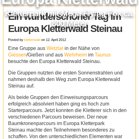
Kletterpark mit Mega Flying Fox ca.
Ein wunderschöner Tag im
800 Meter
Europa Kletterwald Steinau
Posted by
kletterwald
on 12. April 2012
Eine Gruppe aus
Wetzlar
in der Nähe von
Giessen
/Gießen und aus
Wehrheim
im
Taunus
besuchte den Europa Kletterwald Steinau.
Die Gruppen nutzten die ersten Sonnenstrahlen und
nahmen deshalb den Weg zum Europa Kletterwald
Steinau auf.
Als beide Gruppen den Einweisungsparcours
erfolgreich absolviert haben ging es hoch zum
Starterparcours. Jetzt konnten die Kletterer sich in den
verschiedenen Parcours beweisen. Der neue
Baumkronenparcours im Europa Kletterpark
Steinau machte den Teilnehmern besonderes zu
schaffen. Von den unterschiedlichen Elementen war