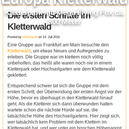
Kletterpark mit Mega Flying Fox ca.
Die ersten Schritte im
800 Meter
Kletterwald
Posted by
kletterwald
on 14. Juli 2011
Eine Gruppe aus Frankfurt am Main besuchte den
Kletterwald
, um etwas Neues und Aufregendes zu
erleben. DIe Gruppe war im klettern noch völlig
unbeholfen, das heißt alle waren noch nie in einem
Kletterpark oder Hochseilgarten wie dem Kletterwald
geklettert.
Entsprechend schwer tat sich die Gruppe mit dem
ersten Schritt, der Überwindung der ersten Angst vor der
Höhe, bevor es überhaupt in den Kletterwald hinauf
geht. Als die Kletterer sich dann überwunden hatten
wartete schon die nächste Hürde auf sie, die
tatsächliche Höhe des Hochseilgartens. Hier zeigt sich,
wer tatsächlich kein Problem mit dem Klettern im
Kletterwald hat, und wer unter ein bisschen Höhenangst