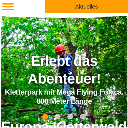
Aktuelles
Erlebt das
Abenteuer!
Kletterpark mit Mega Flying Fox ca.
800 Meter Länge
Europa Kletterwald