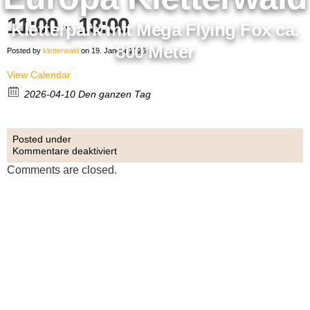
11:00 – 18:00
Kletterpark mit Mega Flying Fox ca.
800 Meter
Posted by
kletterwald
on 19. Januar 2026
View Calendar
2026-04-10 Den ganzen Tag
Posted under
Kommentare deaktiviert
Comments are closed.