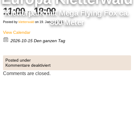
11:00 – 18:00
Kletterpark mit Mega Flying Fox ca.
800 Meter
Posted by
kletterwald
on 19. Januar 2026
View Calendar
2026-10-15 Den ganzen Tag
Posted under
Kommentare deaktiviert
Comments are closed.