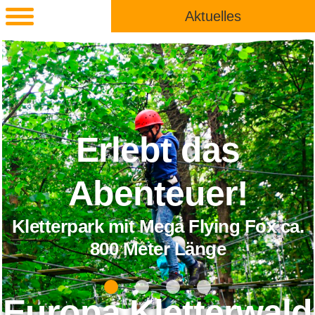
Aktuelles
Erlebt das
Abenteuer!
Kletterpark mit Mega Flying Fox ca.
800 Meter Länge
Europa Kletterwald