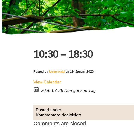
10:30 – 18:30
Posted by
kletterwald
on 19. Januar 2026
View Calendar
2026-07-26 Den ganzen Tag
Posted under
Kommentare deaktiviert
Comments are closed.